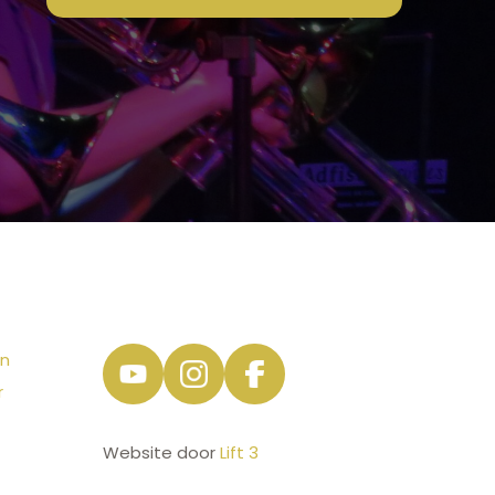
en
r
Website door
Lift 3