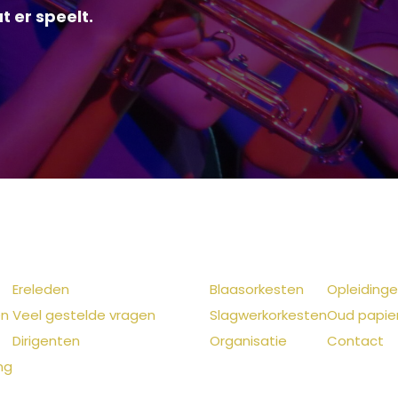
t er speelt.
Ereleden
Blaasorkesten
Opleiding
en
Veel gestelde vragen
Slagwerkorkesten
Oud papie
Dirigenten
Organisatie
Contact
ng