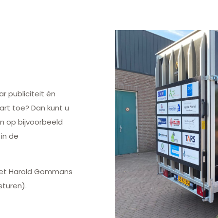
r publiciteit én
art toe? Dan kunt u
n op bijvoorbeeld
 in de
met Harold Gommans
turen).