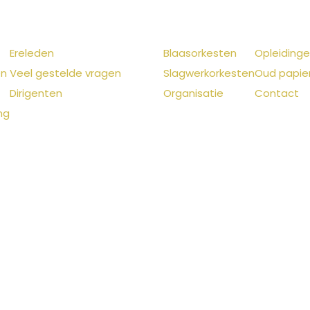
Ereleden
Blaasorkesten
Opleiding
en
Veel gestelde vragen
Slagwerkorkesten
Oud papie
Dirigenten
Organisatie
Contact
ng