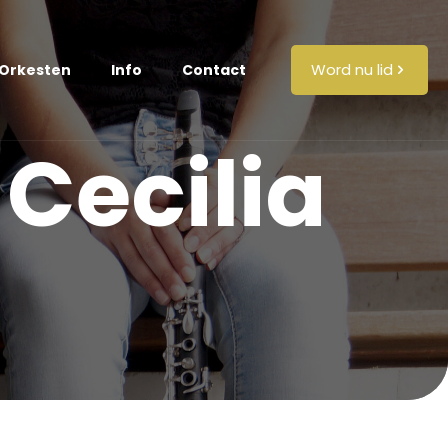
Word nu lid
Orkesten
Info
Contact
 Cecilia